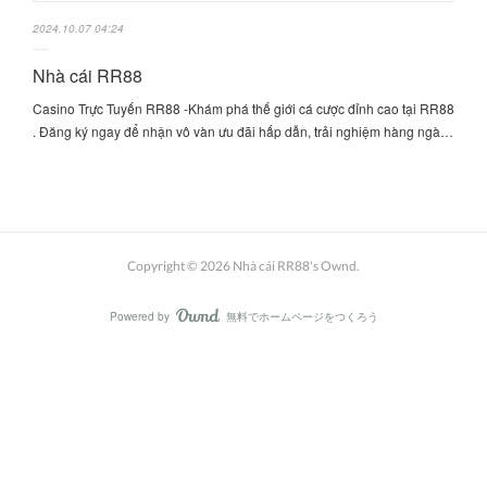
2024.10.07 04:24
Nhà cái RR88
Casino Trực Tuyến RR88 -Khám phá thế giới cá cược đỉnh cao tại RR88
. Đăng ký ngay để nhận vô vàn ưu đãi hấp dẫn, trải nghiệm hàng ngà…
Copyright ©
2026
Nhà cái RR88's Ownd
.
Powered by
無料でホームページをつくろう
AmebaOwnd
フォロー